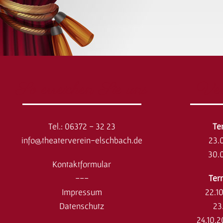
So erreichen Sie uns
Ver
Tel.: 06372 - 32 23
​T
info@theaterverein-elschbach.de
23.
30.
Kontaktformular
---
Ter
Impressum
22.1
Datenschutz
23
24.10.