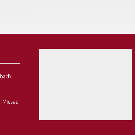
hbach
- Miesau