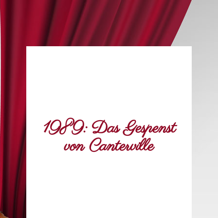
1989: Das Gespenst
von Canterville