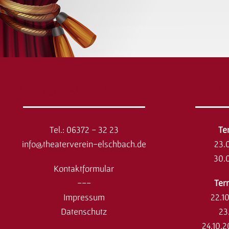
So erreichen Sie uns
Ver
Tel.: 06372 - 32 23
​T
info@theaterverein-elschbach.de
23.
30.
Kontaktformular
---
Ter
Impressum
22.1
Datenschutz
23
24.10.