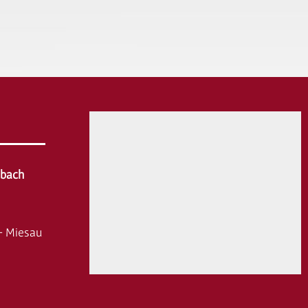
hbach
- Miesau