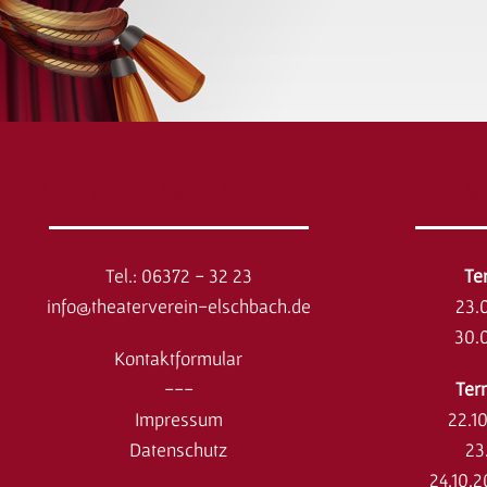
So erreichen Sie uns
Ver
Tel.: 06372 - 32 23
​T
info@theaterverein-elschbach.de
23.
30.
Kontaktformular
---
Ter
Impressum
22.1
Datenschutz
23
24.10.