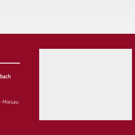
hbach
- Miesau